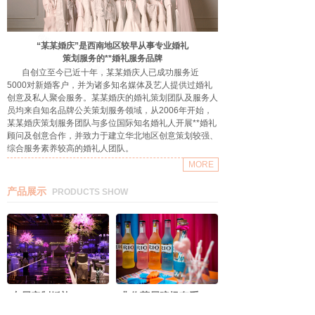
“某某婚庆”是西南地区较早从事专业婚礼
策划服务的**婚礼服务品牌
自创立至今已近十年，某某婚庆人已成功服务近
5000对新婚客户，并为诸多知名媒体及艺人提供过婚礼
创意及私人聚会服务。某某婚庆的婚礼策划团队及服务人
员均来自知名品牌公关策划服务领域，从2006年开始，
某某婚庆策划服务团队与多位国际知名婚礼人开展**婚礼
顾问及创意合作，并致力于建立华北地区创意策划较强、
综合服务素养较高的婚礼人团队。
MORE
产品展示
PRODUCTS SHOW
专属定制婚礼
非你莫属暗场套系
[定制套系]
**15888元 **9999元